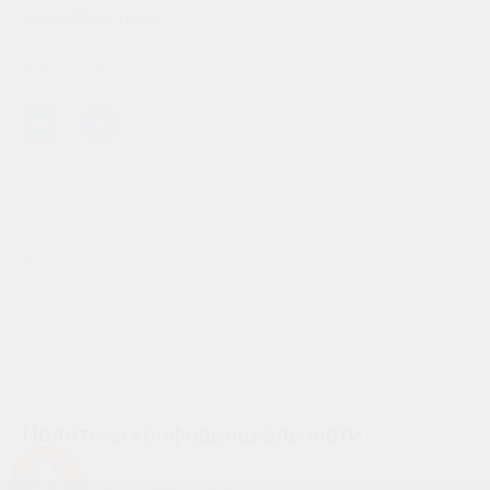
sales61@usimail.ru
МЫ В СОЦ.СЕТЯХ:
ЛЮБАЯ ИНФОРМАЦИЯ, ПРЕДСТАВЛЕННАЯ НА ДАННОМ САЙТЕ,
НОСИТ ИСКЛЮЧИТЕЛЬНО ИНФОРМАЦИОННЫЙ ХАРАКТЕР
И НИ ПРИ КАКИХ УСЛОВИЯХ НЕ ЯВЛЯЕТСЯ ПУБЛИЧНОЙ
ОФЕРТОЙ, ОПРЕДЕЛЯЕМОЙ ПОЛОЖЕНИЯМИ СТАТЬИ 437 ГК РФ.
Политика конфиденциальности
Успейте купить коммерческое помещение
САЙТ РАЗРАБОТАН ВЕБ-СТУДИЕЙ