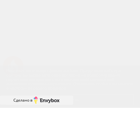
Успейте купить коммерческое помещение
Наш сайт использует файлы cookies. Продолжая работу с
сайтом, вы выражаете своё согласие на обработку ваших
персональных данных с использованием сервиса веб-
аналитики и онлайн-маркетинга. Отключить cookies вы можете
в настройках своего браузера.
Принять
Сделано в
Похожие