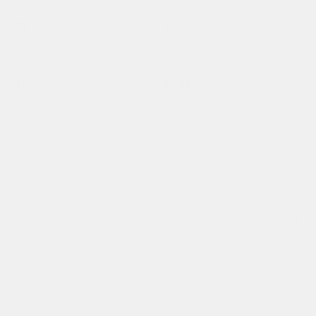
Литер
Подъезд
26
1
Кол-во комнат
Площадь
3
85,10 м²