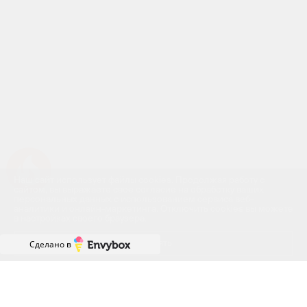
Успейте купить коммерческое помещение
Наш сайт использует файлы cookies. Продолжая работу с
сайтом, вы выражаете своё согласие на обработку ваших
персональных данных с использованием сервиса веб-
аналитики и онлайн-маркетинга. Отключить cookies вы можете
в настройках своего браузера.
Принять
Сделано в