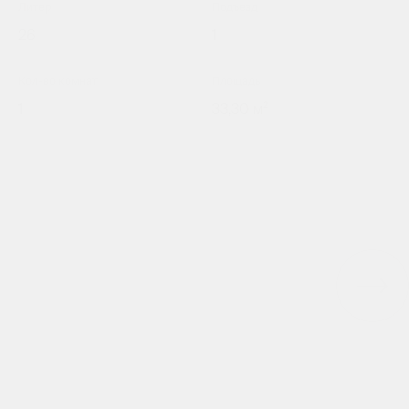
Литер
Подъезд
26
1
Кол-во комнат
Площадь
1
33,30 м²