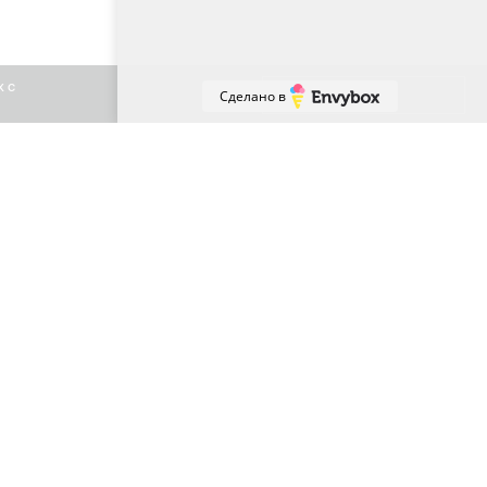
х с
Принять
Сделано в
 в этом