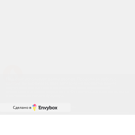
Успейте купить коммерческое помещение
Наш сайт использует файлы cookies. Продолжая работу с
сайтом, вы выражаете своё согласие на обработку ваших
персональных данных с использованием сервиса веб-
аналитики и онлайн-маркетинга. Отключить cookies вы можете
в настройках своего браузера.
Принять
Сделано в