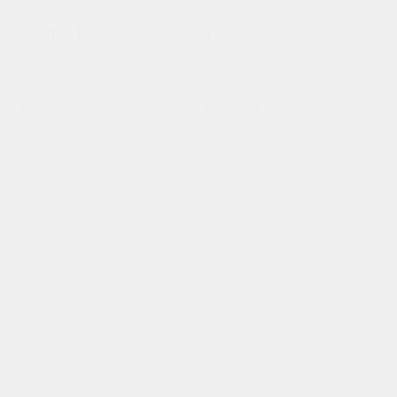
Литер
Подъезд
Кластер 15
1
Кол-во комнат
Площадь
3
68,00 м²