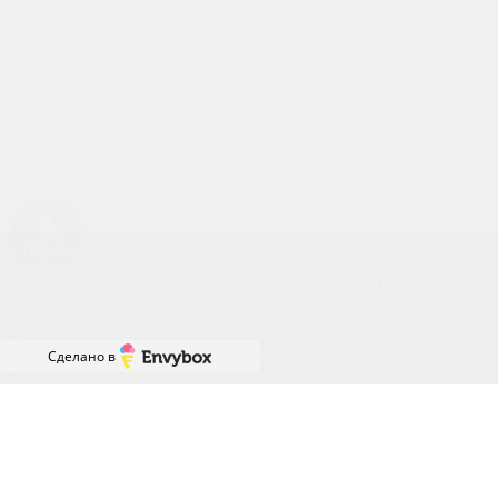
Успейте купить коммерческое помещение
Наш сайт использует файлы cookies. Продолжая работу с
сайтом, вы выражаете своё согласие на обработку ваших
персональных данных с использованием сервиса веб-
аналитики и онлайн-маркетинга. Отключить cookies вы можете
в настройках своего браузера.
Принять
Сделано в
Похожие