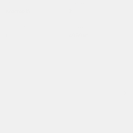
Литер
Подъезд
Кластер 15
2
Кол-во комнат
Площадь
1
40,80 м²