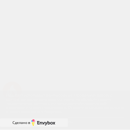
Успейте купить коммерческое помещение
Наш сайт использует файлы cookies. Продолжая работу с
сайтом, вы выражаете своё согласие на обработку ваших
персональных данных с использованием сервиса веб-
аналитики и онлайн-маркетинга. Отключить cookies вы можете
в настройках своего браузера.
Принять
Сделано в