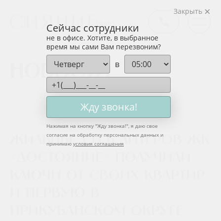
Закрыть
Сейчас сотрудники
не в офисе. Хотите, в выбранное
время мы сами Вам перезвоним?
в
Новости
Жду звонка!
06 ноября 2021
Нажимая на кнопку "
Жду звонка!
", я даю свое
согласие на обработку персональных данных и
Жильцы 5 и 6 литеров ЖК
принимаю
условия соглашения
«Достояние» получили
ключи от своих квартир
и первую в
Прикубанском округе