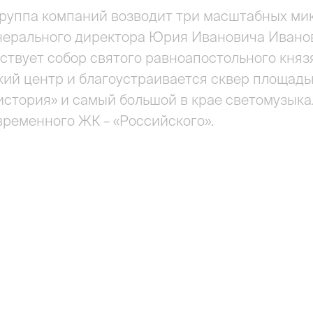
руппа компаний возводит три масштабных мик
нерального директора Юрия Ивановича Иванов
ствует собор святого равноапостольного княз
ий центр и благоустраивается сквер площадь
история» и самый большой в крае светомузыкал
временного ЖК – «Российского».