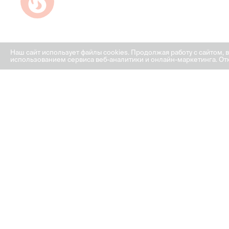
Успейте купить коммерческое помещение
Наш сайт использует файлы cookies. Продолжая работу с сайтом, 
использованием сервиса веб-аналитики и онлайн-маркетинга. Отк
ГРАФИК РАБОТЫ ОФИСА
ПРОДАЖ
ПН-ПТ: с 8:00 до 18:00
СБ: с 9:00 до 18:00