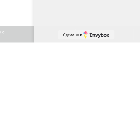
х с
Принять
Сделано в
+7 (863) 307-81-59
Ростов-на-Дону, Владимира Жоги 6
sales61@usimail.ru