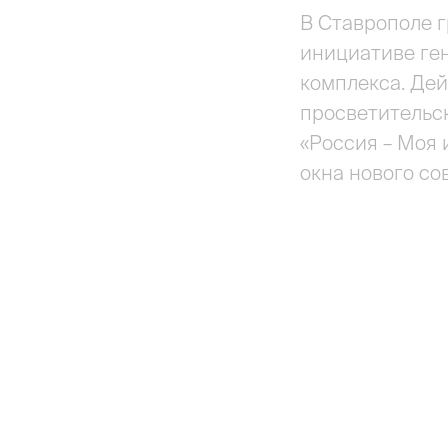
В Ставрополе г
инициативе ге
комплекса. Дей
просветительск
«Россия – Моя 
окна нового со