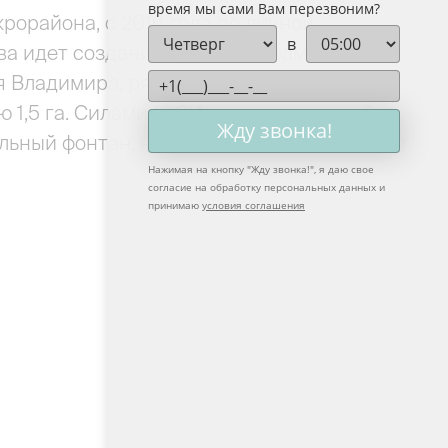
время мы сами Вам перезвоним?
рорайона, с 2016 года по личной
в
а идет создание крупного храмового
я Владимира, рядом строится Духовно-
ю 1,5 га. Силами ЮСИ построены музей
Жду звонка!
ьный фонтан, на который, кстати, выходят
Нажимая на кнопку "
Жду звонка!
", я даю свое
согласие на обработку персональных данных и
принимаю
условия соглашения