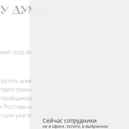
ту Думы
тный труд Алексею Юрьевичу была вручена
 группы компаний "ЮгСтройИнвест". Вот уже
ветственности, строит качественно, с
стройщиков России, а на Ставрополье
и Ростове-на-Дону построено 158 жилых
стали уже более 150 000 россиян.
Сейчас сотрудники
не в офисе. Хотите, в выбранное