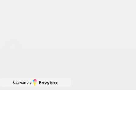
Успейте купить коммерческое помещение
Наш сайт использует файлы cookies. Продолжая работу с
сайтом, вы выражаете своё согласие на обработку ваших
персональных данных с использованием сервиса веб-
аналитики и онлайн-маркетинга. Отключить cookies вы можете
в настройках своего браузера.
Принять
Сделано в
ГРАФИК РАБОТЫ ОФИСА
ПРОДАЖ