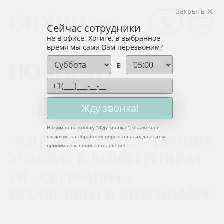
Закрыть
Сейчас сотрудники
не в офисе. Хотите, в выбранное
время мы сами Вам перезвоним?
в
Новости
Жду звонка!
24 июля 2019
Нажимая на кнопку "
Жду звонка!
", я даю свое
согласие на обработку персональных данных и
«ЮгСтройИнвест» принял
принимаю
условия соглашения
участие в конференции
от «Сбербанка»,
прошедшей в Краснодаре