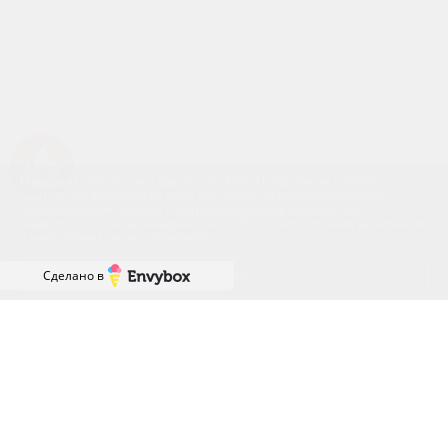
Успейте купить коммерческое помещение
Наш сайт использует файлы cookies. Продолжая работу с
сайтом, вы выражаете своё согласие на обработку ваших
персональных данных с использованием сервиса веб-
аналитики и онлайн-маркетинга. Отключить cookies вы можете
в настройках своего браузера.
Принять
Сделано в
ГРАФИК РАБОТЫ ОФИСА
ПРОДАЖ