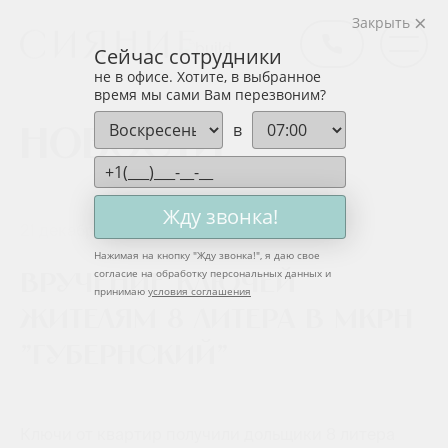
Закрыть
Сейчас сотрудники
не в офисе. Хотите, в выбранное
время мы сами Вам перезвоним?
в
Новости
Жду звонка!
21 декабря 2018
Нажимая на кнопку "
Жду звонка!
", я даю свое
согласие на обработку персональных данных и
Вручение ключей
принимаю
условия соглашения
жителям 8 литера в мкрн
"Губернский"
Ключи от квартир получили дольщики 8 литера