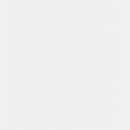
тренажерный зал, профессиональный скейт-парк,
воркаут-площадка, комфортная беседка для барбекю
– все в комплексе. В шаговой доступности детский
сад и современная школа. Самая большая в
Краснодаре. Школа оснащена по последнему слову
техники, чтобы дети не только получали знания, но и
могли творчески реализовываться. Имеется у нее и
своя спортивная инфраструктура - футбольное поле
и площадки для занятий на свежем воздухе. За 15
лет плодотворной работы на строительном рынке
Ставрополя, Краснодара и Ростова-на-Дону, группа
компаний «ЮгСтройИнвест» возвела 9 детских
садов и две школы. В 2018 году застройщик ввел в
эксплуатацию трехмиллионный квадратный метр
жилья и занял четвертую строчку в рейтинге
крупнейших застройщиков России по объему ввода
жилья в эксплуатацию. А также получил звание
«Надежный застройщик России» по Южному и