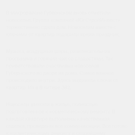
В микрорайоне Губернском вновь отметили
новоселье. Группа компаний «ЮгСтройИнвест»
торжественно сдала дом. Новоселам вместе с
ключами от квартир подарили яркий праздник.
Музыка, воздушные шары, развлекательная
программа и горячий чай со сладостями. Так
приветствовали счастливых новоселов
Губернского во дворе их дома. Самое важное
происходило внутри. Здесь выдавали ключи от
квартир. Их в 8 литере 382.
Новоселы въехали в жилье, полностью
подготовленное к косметическому ремонту. В
каждой квартире выполнены качественная
отделка, проведены все коммуникации. Все готово
к косметическому ремонту и скорейшему