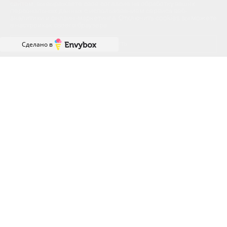
сайтом, вы выражаете своё согласие на обработку ваших
персональных данных с использованием сервиса веб-
аналитики и онлайн-маркетинга. Отключить cookies вы можете
в настройках своего браузера.
Принять
Сделано в
ГРАФИК РАБОТЫ ОФИСА
ПРОДАЖ
ПН-ПТ: с 8:00 до 18:00
СБ: с 9:00 до 18:00
ВС: с 10:00 до 18:00