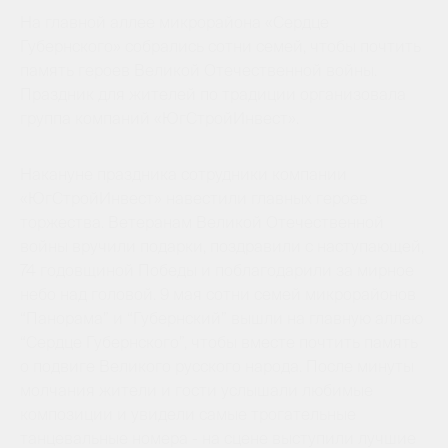
На главной аллее микрорайона «Сердце
Губернского» собрались сотни семей, чтобы почтить
память героев Великой Отечественной войны.
Праздник для жителей по традиции организовала
группа компаний «ЮгСтройИнвест».
Накануне праздника сотрудники компании
«ЮгСтройИнвест» навестили главных героев
торжества. Ветеранам Великой Отечественной
войны вручили подарки, поздравили с наступающей,
74 годовщиной Победы и поблагодарили за мирное
небо над головой. 9 мая сотни семей микрорайонов
“Панорама” и “Губернский” вышли на главную аллею
“Сердце Губернского”, чтобы вместе почтить память
о подвиге Великого русского народа. После минуты
молчания жители и гости услышали любимые
композиции и увидели самые трогательные
танцевальные номера - на сцене выступили лучшие