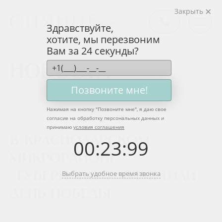
Закрыть
Здравствуйте,
хотите, мы перезвоним
Вам за 24 секунды?
Новости
Позвоните мне!
Нажимая на кнопку "
Позвоните мне
", я даю свое
09 мая 2019
согласие на обработку персональных данных и
принимаю
условия соглашения
В краснодарском
00
:
23
:
99
микрорайоне
Выбрать удобное время звонка
«Губернском» отметили
День Победы