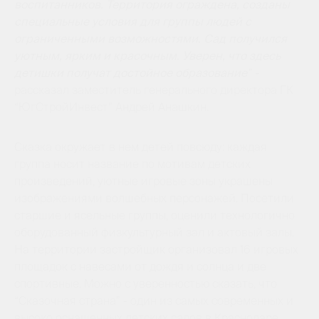
воспитанников. Территория ограждена, созданы
специальные условия для группы людей с
ограниченными возможностями. Сад получился
уютным, ярким и красочным. Уверен, что здесь
детишки получат достойное образование” -
рассказал заместитель генерального директора ГК
“ЮгСтройИнвест” Андрей Анашкин.
Сказка окружает в нем детей повсюду: каждая
группа носит название по мотивам детских
произведений, уютные игровые зоны украшены
изображениями волшебных персонажей. Посетили
старшие и ясельные группы, оценили технологично
оборудованный физкультурный зал и актовый залы.
На территории застройщик организовал 16 игровых
площадок с навесами от дождя и солнца и две
спортивные. Можно с уверенностью сказать, что
“Сказочная страна” - один из самых современных и
высоко оснащенных детских садов в Краснодаре.