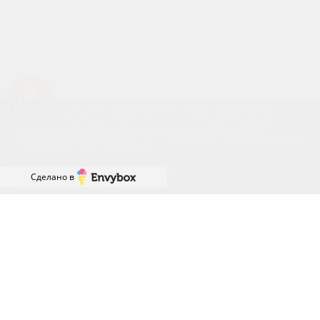
Успейте купить коммерческое помещение
Наш сайт использует файлы cookies. Продолжая работу с
сайтом, вы выражаете своё согласие на обработку ваших
персональных данных с использованием сервиса веб-
аналитики и онлайн-маркетинга. Отключить cookies вы можете
в настройках своего браузера.
Принять
Сделано в
ГРАФИК РАБОТЫ ОФИСА
ПРОДАЖ
ПН-ПТ: с 8:00 до 18:00