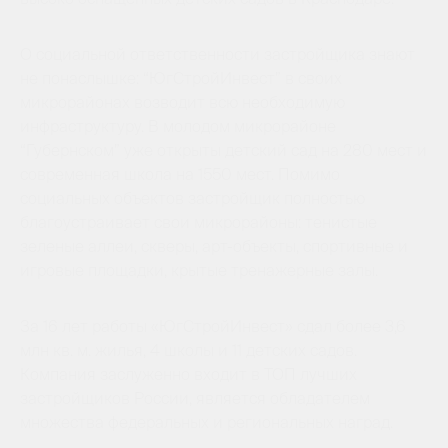
О социальной ответственности застройщика знают
не понаслышке: “ЮгСтройИнвест” в своих
микрорайонах возводит всю необходимую
инфраструктуру. В молодом микрорайоне
“Губернском” уже открыты детский сад на 280 мест и
современная школа на 1550 мест. Помимо
социальных объектов застройщик полностью
благоустраивает свои микрорайоны: тенистые
зеленые аллеи, скверы, арт-объекты, спортивные и
игровые площадки, крытые тренажерные залы.
За 16 лет работы «ЮгСтройИнвест» сдал более 3,6
млн кв. м. жилья, 4 школы и 11 детских садов.
Компания заслуженно входит в ТОП лучших
застройщиков России, является обладателем
множества федеральных и региональных наград.