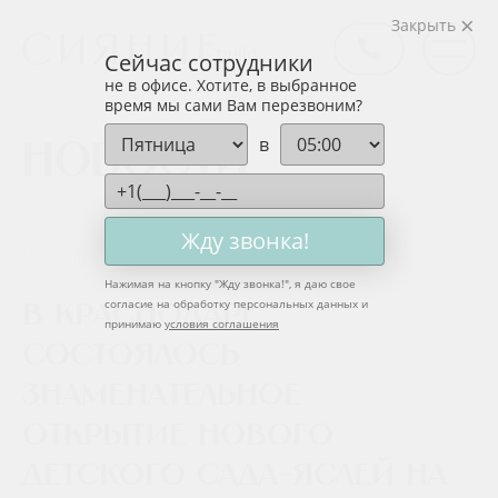
Закрыть
Сейчас сотрудники
не в офисе. Хотите, в выбранное
время мы сами Вам перезвоним?
в
Новости
Жду звонка!
04 февраля 2020
Нажимая на кнопку "
Жду звонка!
", я даю свое
согласие на обработку персональных данных и
В Краснодаре
принимаю
условия соглашения
состоялось
знаменательное
открытие нового
детского сада-яслей на