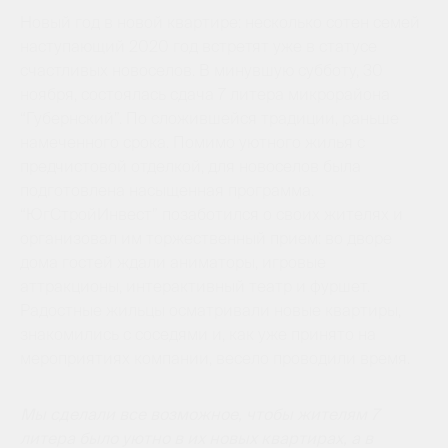
Новый год в новой квартире: несколько сотен семей
наступающий 2020 год встретят уже в статусе
счастливых новоселов. В минувшую субботу, 30
ноября, состоялась сдача 7 литера микрорайона
“Губернский”. По сложившейся традиции, раньше
намеченного срока. Помимо уютного жилья с
предчистовой отделкой, для новоселов была
подготовлена насыщенная программа.
“ЮгСтройИнвест” позаботился о своих жителях и
организовал им торжественный прием: во дворе
дома гостей ждали аниматоры, игровые
аттракционы, интерактивный театр и фуршет.
Радостные жильцы осматривали новые квартиры,
знакомились с соседями и, как уже принято на
мероприятиях компании, весело проводили время.
Мы сделали все возможное, чтобы жителям 7
литера было уютно в их новых квартирах, а в