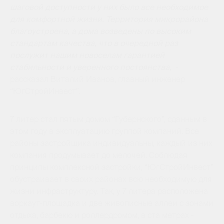
шаговой доступности у них было все необходимое
для комфортной жизни. Территория микрорайона
благоустроена, а дома возведены по высоким
стандартам качества, что в очередной раз
послужит нашим новоселам гарантией
стабильности и уверенного постоянства,
-
рассказал Виталий Иванов, главный инженер
“ЮгСтройИнвест”.
7 литер стал пятым домом “Губернского”, сданным в
этом году в эксплуатацию группой компаний. Все
районы застройщика индивидуальны, каждый из них
компания продумывает до мелочей. Соблюдая
принципы комплексной застройки, “ЮгСтройИнвест”
обустраивает в своих районах всю необходимую для
жизни инфраструктуру. Так, у 7 литера расположена
воркаут-площадка и две живописные аллеи с зонами
отдыха, барбекю и роллердромом, в ста метрах -