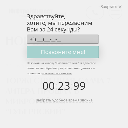
Закрыть
Здравствуйте,
хотите, мы перезвоним
Вам за 24 секунды?
Новости
Позвоните мне!
Нажимая на кнопку "
Позвоните мне
", я даю свое
30 ноября 2019
согласие на обработку персональных данных и
принимаю
условия соглашения
Торжественная сдача 7
00
:
23
:
99
литера прошла в
Выбрать удобное время звонка
микрорайоне
“Губернский”