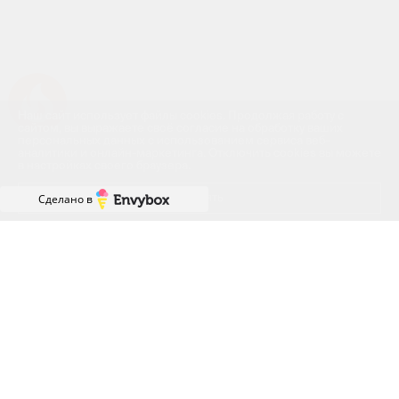
Успейте купить коммерческое помещение
Наш сайт использует файлы cookies. Продолжая работу с
сайтом, вы выражаете своё согласие на обработку ваших
персональных данных с использованием сервиса веб-
аналитики и онлайн-маркетинга. Отключить cookies вы можете
в настройках своего браузера.
Принять
Сделано в
ГРАФИК РАБОТЫ ОФИСА
ПРОДАЖ
ПН-ПТ: с 8:00 до 18:00