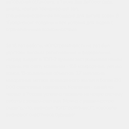
автобусная остановка, а также два детских сада,
школа, крытый тренажерный зал,
специализированная площадка для выгула собак. В
“Губернском” созданы и все условия для людей с
ограниченными возможностями.
За 16 лет работы, «ЮгСтройИнвест» не раз был
удостоен высоких региональных и федеральных
наград, входит в ТОП-3 лучших застройщиков нашей
страны. На счету компании - 166 комфортных, уютных
домов, 15 социальных объектов, 3,7 миллиона
квадратных метров возведенного жилья и более 150
000 счастливых новоселов. Компания - одной из
первых в России успешно перешла на новую систему
работы с эскроу-счетами. Можно с уверенностью
сказать, что, выбирая “ЮгСтройИнвест”, новоселы
выбирают счастливое будущее!