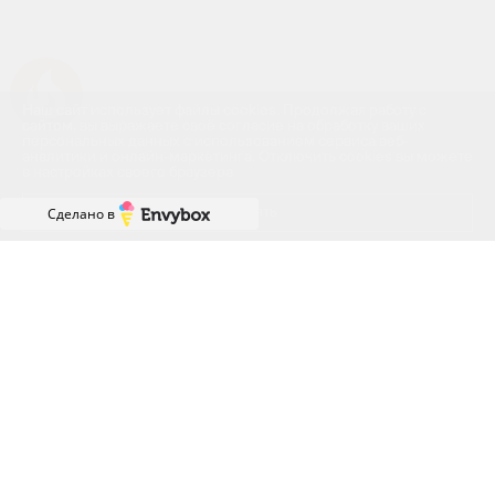
Успейте купить коммерческое помещение
Наш сайт использует файлы cookies. Продолжая работу с
сайтом, вы выражаете своё согласие на обработку ваших
персональных данных с использованием сервиса веб-
аналитики и онлайн-маркетинга. Отключить cookies вы можете
в настройках своего браузера.
Принять
Сделано в
ГРАФИК РАБОТЫ ОФИСА
ПРОДАЖ
ПН-ПТ: с 8:00 до 18:00
СБ: с 9:00 до 18:00