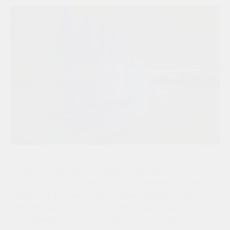
ГК «ЮгСтройИнвест» в рамках тестовых и
пусконаладочных работ за счет собственных средств
запустила фонтан в новом парке квартала у реки
«Левобережье». Водные композиции формируются
143 струями высотой до 4 метров на протяжении