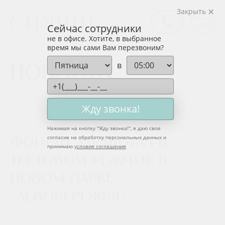
Закрыть
Сейчас сотрудники
не в офисе. Хотите, в выбранное
время мы сами Вам перезвоним?
в
Новости
Жду звонка!
07 мая 2024
Нажимая на кнопку "
Жду звонка!
", я даю свое
согласие на обработку персональных данных и
Фонтан заработал в
принимаю
условия соглашения
тестовом режиме в
новом парке
«Левобережья»