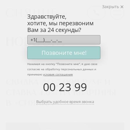
Закрыть
Здравствуйте,
хотите, мы перезвоним
Вам за 24 секунды?
Новости
Позвоните мне!
Нажимая на кнопку "
Позвоните мне
", я даю свое
04 августа 2025
согласие на обработку персональных данных и
принимаю
условия соглашения
Скидка до 7 000 ₽/м² и
00
:
23
:
99
ставка 4,6% на квартиры
Выбрать удобное время звонка
в «Сиянии»