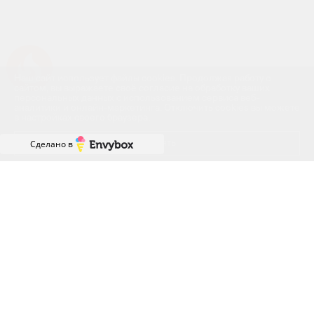
Успейте купить коммерческое помещение
Наш сайт использует файлы cookies. Продолжая работу с
сайтом, вы выражаете своё согласие на обработку ваших
персональных данных с использованием сервиса веб-
аналитики и онлайн-маркетинга. Отключить cookies вы можете
в настройках своего браузера.
Принять
Сделано в
ГРАФИК РАБОТЫ ОФИСА
ПРОДАЖ
ПН-ПТ: с 8:00 до 18:00
СБ: с 9:00 до 18:00