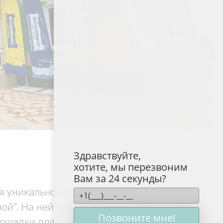
Здравствуйте,
хотите, мы перезвоним
Вам за 24 секунды?
 уникальное благоустройство. Рядом с 9-
ой”. На ней расположатся необычный арт-
Позвоните мне!
лощадки для занятий спортом и крытый