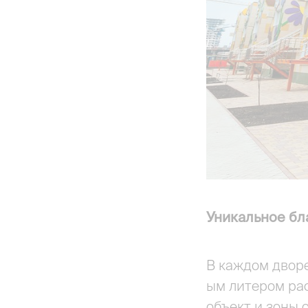
Уникальное бл
В каждом дворе
ым литером рас
объект и зоны 