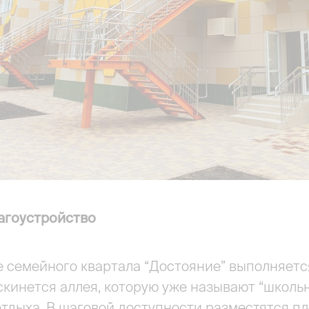
агоустройство
 семейного квартала “Достояние” выполняется
кинется аллея, которую уже называют “школьн
отдыха. В шаговой доступности разместятся п