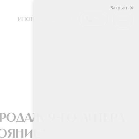
Закрыть
ИПОТЕКА
АКЦИИ
продаж 9-го литера
ояние”