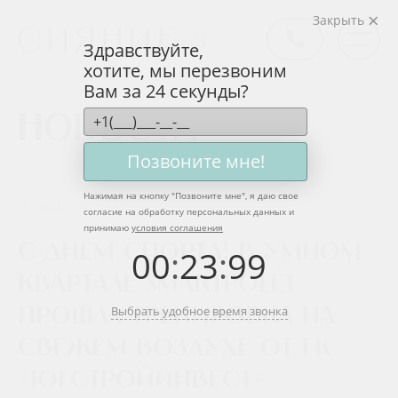
Закрыть
Здравствуйте,
хотите, мы перезвоним
Вам за 24 секунды?
Новости
Позвоните мне!
Нажимая на кнопку "
Позвоните мне
", я даю свое
05 апреля 2025
согласие на обработку персональных данных и
принимаю
условия соглашения
С Днем Спорта! В умном
00
:
23
:
99
квартале smartpolét
Выбрать удобное время звонка
прошла тренировка на
свежем воздухе от ГК
«ЮгСтройИнвест»