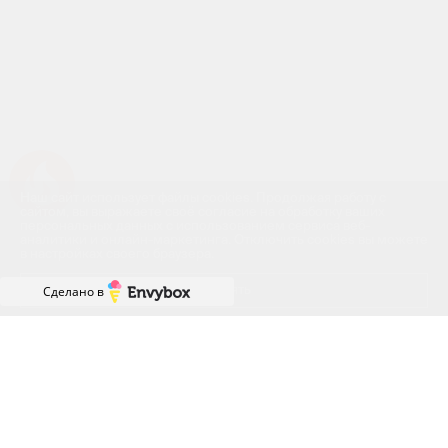
Успейте купить коммерческое помещение
Наш сайт использует файлы cookies. Продолжая работу с
сайтом, вы выражаете своё согласие на обработку ваших
персональных данных с использованием сервиса веб-
аналитики и онлайн-маркетинга. Отключить cookies вы можете
в настройках своего браузера.
Принять
Сделано в
ГРАФИК РАБОТЫ ОФИСА
ПРОДАЖ