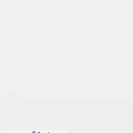
Успейте купить коммерческое помещение
Наш сайт использует файлы cookies. Продолжая работу с
сайтом, вы выражаете своё согласие на обработку ваших
персональных данных с использованием сервиса веб-
аналитики и онлайн-маркетинга. Отключить cookies вы можете
в настройках своего браузера.