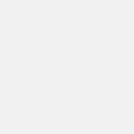
«От лица генерального директора Юрия
Ивановича Иванова поздравляю новосёлов и всю
команду группы компаний «ЮгСтройИнвест» со
сдачей этого прекрасного дома!
Здесь мы
применили новую технологию вентилируемых
фасадов. Литер получился ярким и эффектным.
Большое внимание уделили благоустройству -
возвели современный памп трек для любителей
спорта - он станет частью уникальной зеленой
аллеи площадью 2000 квадратных метров, где
наши новосёлы смогут всегда приятно провести
время», - рассказал журналистам главный
инженер «ЮгСтройИнвест Кубань» Виталий
Иванов.
Группа компаний «ЮгСтройИнвест» 18 лет
занимается строительством микрорайонов и
социальной инфраструктуры в них. За годы работы