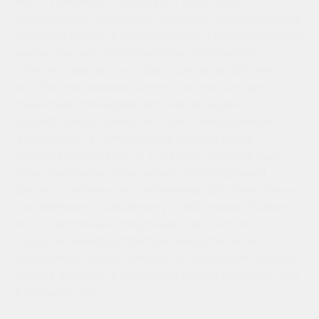
«ЮгСтройИнвест» возводит в концепции
максимального комфорта, опираясь при создании на
основные тренды в строительстве и благоустройстве
жилых районов. На территории «Губернского»
работают два детских сада и школа на 1550 мест,
есть благоустроенные аллеи с фонтаном и арт-
объектами, ролледром, детские площадки,
разработанные совместно с дипломированными
психологами. В микрорайоне сегодня более 7
гектаров зеленых зон. В этом году появится еще
одна уникальная новая аллея со светящимися
арками, качелями, эксклюзивными арт-объектами и
скаймейками с зарядными устройствами. Помимо
этого, застройщик продолжает заботиться о
социальной инфраструктуре микрорайона. К
возведению нового, третьего в Губернском, детского
сада на 300 мест с ясельными группа приступят уже
в текущем году.