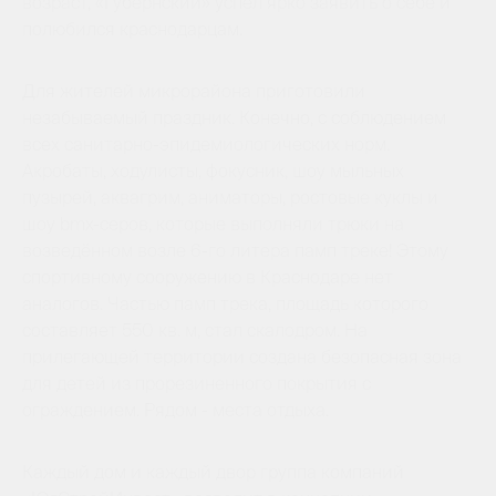
возраст, «Губернский» успел ярко заявить о себе и
полюбился краснодарцам.
Для жителей микрорайона приготовили
незабываемый праздник. Конечно, с соблюдением
всех санитарно-эпидемиологических норм.
Акробаты, ходулисты, фокусник, шоу мыльных
пузырей, аквагрим, аниматоры, ростовые куклы и
шоу bmx-серов, которые выполняли трюки на
возведённом возле 6-го литера памп треке! Этому
спортивному сооружению в Краснодаре нет
аналогов. Частью памп трека, площадь которого
составляет 550 кв. м, стал скалодром. На
прилегающей территории создана безопасная зона
для детей из прорезиненного покрытия с
ограждением. Рядом - места отдыха.
Каждый дом и каждый двор группа компаний