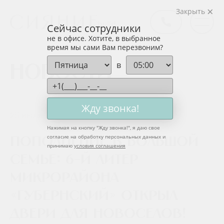
Закрыть
Сейчас сотрудники
не в офисе. Хотите, в выбранное
время мы сами Вам перезвоним?
в
Новости
Жду звонка!
26 июня 2021
Нажимая на кнопку "
Жду звонка!
", я даю свое
согласие на обработку персональных данных и
Пополнение в большой
принимаю
условия соглашения
семье: 6-й литер
микрорайона
«Губернский» открыл
двери для новоселов!