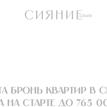
4
а бронь квартир в с
 на старте до 765 00