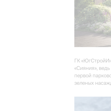
ГК «ЮгСтройИнв
«Сияния», ведь
первой парков
зеленых наса