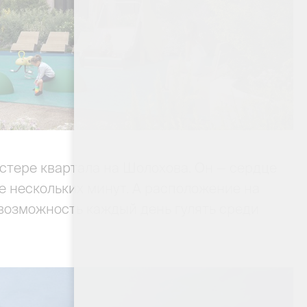
стере квартала на Шолохова. Он — сердце
е нескольких минут. А расположение на
возможность каждый день гулять среди