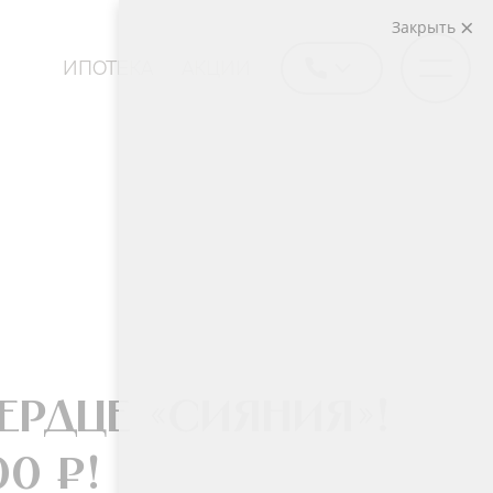
Закрыть
ИПОТЕКА
АКЦИИ
ердце «Сияния»!
0 ₽!