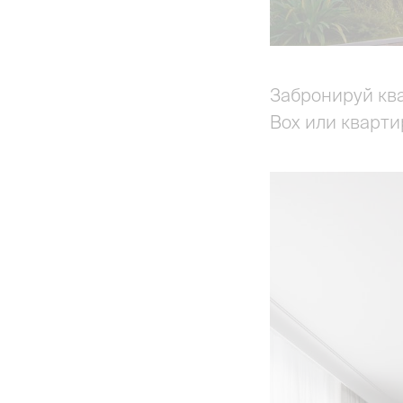
Забронируй ква
Box или кварт