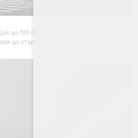
ой до 765 000 ₽! Решать тебе: отделка White
вок до старта продаж.