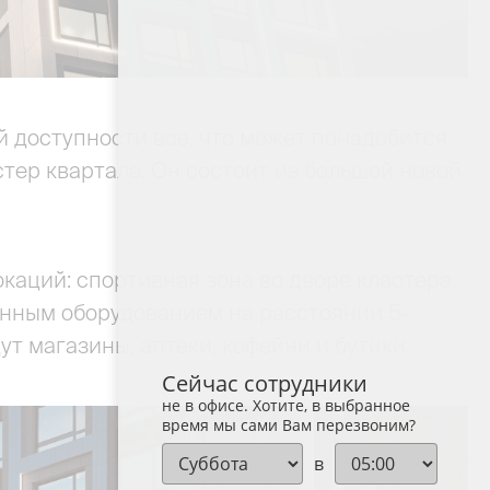
й доступности все, что может понадобится
тер квартала. Он состоит из большой новой
каций: спортивная зона во дворе кластера,
енным оборудованием на расстоянии 5-
т магазины, аптеки, кофейни и бутики.
Сейчас сотрудники
не в офисе. Хотите, в выбранное
время мы сами Вам перезвоним?
в