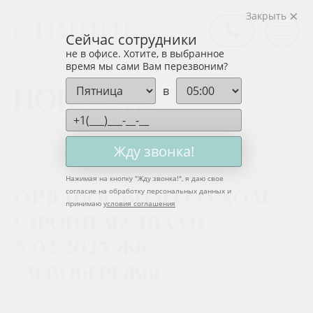
Закрыть
Сейчас сотрудники
не в офисе. Хотите, в выбранное
время мы сами Вам перезвоним?
в
Новости
Жду звонка!
05 февраля 2023
Нажимая на кнопку "
Жду звонка!
", я даю свое
согласие на обработку персональных данных и
Отчетное видео о ходе
принимаю
условия соглашения
строительства от
5.02.2023 ЖК
«Левобережье»