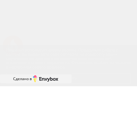
Успейте купить коммерческое помещение
Наш сайт использует файлы cookies. Продолжая работу с
сайтом, вы выражаете своё согласие на обработку ваших
персональных данных с использованием сервиса веб-
аналитики и онлайн-маркетинга. Отключить cookies вы можете
в настройках своего браузера.
Принять
Сделано в
ГРАФИК РАБОТЫ ОФИСА
ПРОДАЖ