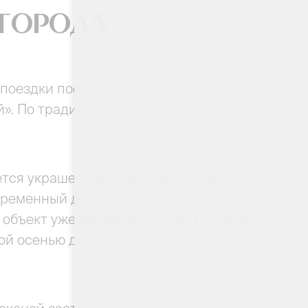
 города
 поездки посетил новейшее дошкольное
». По традиции, объект сдан раньше
ется украшением микрорайона. Всего год
овременный детский сад «Сказочный город»
объект уже введен в эксплуатацию. Внутри
ой осенью детский сад откроет свои двери