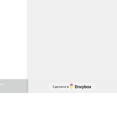
х с
Принять
Сделано в