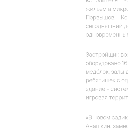
«
Строительство
жильем в микро
Первышов. – К
сегодняшний де
одновременным
Застройщик воз
оборудовано 16
медблок, залы 
ребятишек с о
здание – сист
игровая террит
«В новом садик
Анашкин, замес