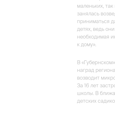
маленьких, так
занялась возве
приниматься да
детях, ведь он
необходимая и
к дому».
В «Губернском
наград региона
возводит микро
За 16 лет заст
школы. В ближа
детских садико