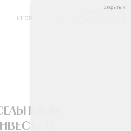
Закрыть
ИПОТЕКА
АКЦИИ
сельными
нвест» в