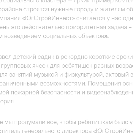
 социального кластера — яркий пример компле
районе строятся нужные городу и жителям об
омпания «ЮгСтройИнвест» считается у нас одн
нь это действительно приоритетная задача –
 возведением социальных объектов
».
вел детский садик в рекордно короткие сроки
 групповых ячеек для ребятишек разных возра
для занятий музыкой и физкультурой, актовый з
граниченными возможностями. Помещения осна
емой пожарной безопасности и видеонаблюден
ория.
е мы продумали все, чтобы ребятишкам было у
титель генерального директора «ЮгСтройИнве