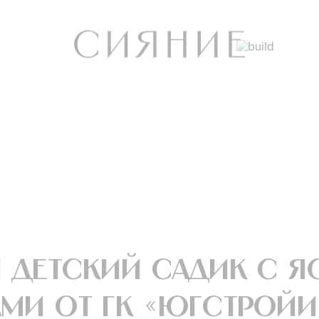
 детский садик с я
ми от ГК «ЮгСтройИ