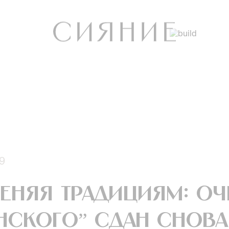
9
еняя традициям: оч
нского” сдан снова