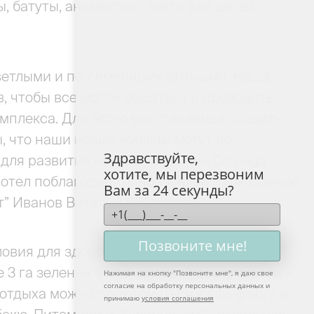
 батуты, аниматоры, театр для детей,
светлыми и по-семейному уютными. Наша
, чтобы все могли общаться и проводить
мплекса. Для этого мы стараемся создать
, что наши новые жильцы могут по
Здравствуйте,
 для развития нашей компании. От лица
хотите, мы перезвоним
хотел поблагодарить новоселов за оказанное
Вам за 24 секунды?
т” Иванов Виталий Викторович.
Позвоните мне!
ловия для здорового и удобного ритма
3 га зеленых зон, в шаговой доступности -
Нажимая на кнопку "
Позвоните мне
", я даю свое
согласие на обработку персональных данных и
отдыха можно подключиться к вай-фаю, а в
принимаю
условия соглашения