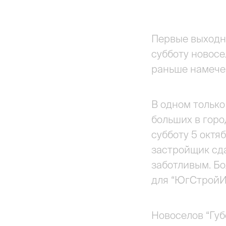
Первые выходны
субботу новосе
раньше намече
В одном только
больших в горо
субботу 5 октя
застройщик сд
заботливым. Б
для “ЮгСтройИ
Новоселов “Губ