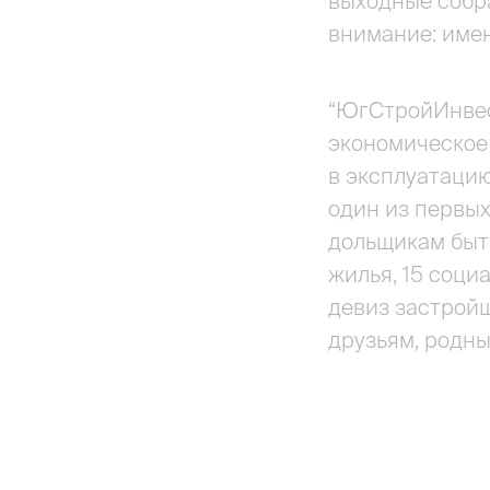
выходные собра
внимание: имен
“ЮгСтройИнвест
экономическое 
в эксплуатацию
один из первых
дольщикам быть
жилья, 15 соци
девиз застрой
друзьям, родны