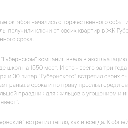
е октября начались с торжественного события
лы получили ключи от своих квартир в ЖК Губ
нного срока.
 “Губернском” компания ввела в эксплуатацию 
де школ на 1550 мест. И это - всего за три го
бря и 30 литер “Губернского” встретил своих с
ает раньше срока и по праву прослыл среди 
ольшой праздник для жильцов с угощением и и
нвест”.
ернский” встретил тепло, как и всегда. К общ