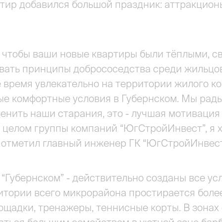
тир добавился большой праздник: аттракционы,
, чтобы ваши новые квартиры были тёплыми, 
вать принципы добрососедства среди жильцов
 время увлекательно на территории жилого ко
е комфортные условия в Губернском. Мы рады
енить наши старания, это - лучшая мотивация
в целом группы компаний “ЮгСтройИнвест”, я 
- отметил главный инженер ГК “ЮгСтройИнвес
“Губернском” - действительно созданы все ус
итории всего микрорайона простирается более 
щадки, тренажеры, теннисные корты. В зонах 