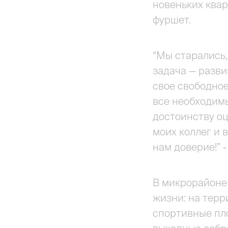
новеньких квар
фуршет.
“Мы старались
задача — разви
свое свободное
все необходимы
достоинству оц
моих коллег и 
нам доверие!” 
В микрорайоне 
жизни: на терр
спортивные пло