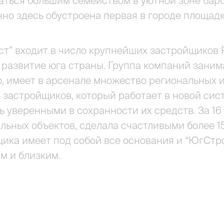
ться большим семейством в уютной зоне барб
но здесь обустроена первая в городе площадк
” входит в число крупнейших застройщиков Р
развитие юга страны. Группа компаний занима
, имеет в арсенале множество региональных 
 застройщиков, который работает в новой сист
 уверенными в сохранности их средств. За 16 
альных объектов, сделала счастливыми более 1
щика имеет под собой все основания и “ЮгСт
м и близким.