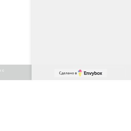
х с
Принять
Сделано в