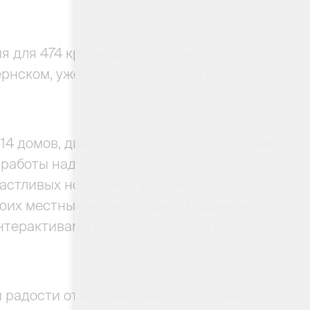
 для 474 краснодарских семей. В эту
ернском, уже по сложившейся традиции,
14 домов, два детских сада и одну из самых
да работы над микрорайоном. А в минувшую
частливых новоселов. Все свои дома
своих местных жителей самым надежным и
нтерактивами уже стал доброй традицией
ей радости от выдачи заветных ключей от