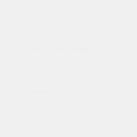
Документы необходимые для
подтверждения:
Свидетельство о заключение брака (не более 1 года
от даты обращения в офис продаж).
Ждем вас по нашим адресам:
- ул. Левобережная 6/6;
- ул.Вересаева 101/3 стр 1;
- пр. Шолохова 270/1.