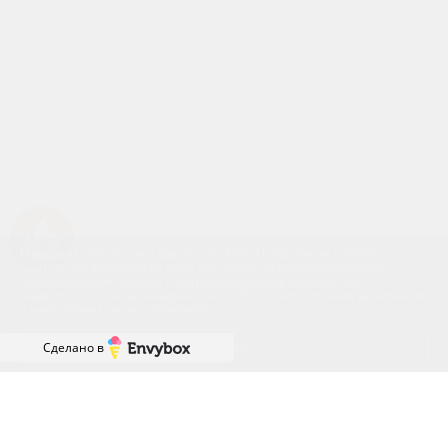
Успейте купить коммерческое помещение
Наш сайт использует файлы cookies. Продолжая работу с
сайтом, вы выражаете своё согласие на обработку ваших
персональных данных с использованием сервиса веб-
аналитики и онлайн-маркетинга. Отключить cookies вы можете
в настройках своего браузера.
Принять
Сделано в