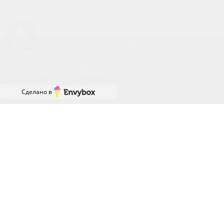
Успейте купить коммерческое помещение
Наш сайт использует файлы cookies. Продолжая работу с
сайтом, вы выражаете своё согласие на обработку ваших
персональных данных с использованием сервиса веб-
аналитики и онлайн-маркетинга. Отключить cookies вы можете
в настройках своего браузера.
Принять
Сделано в
ГРАФИК РАБОТЫ ОФИСА
ПРОДАЖ
ПН-ПТ: с 8:00 до 18:00
СБ: с 9:00 до 18:00