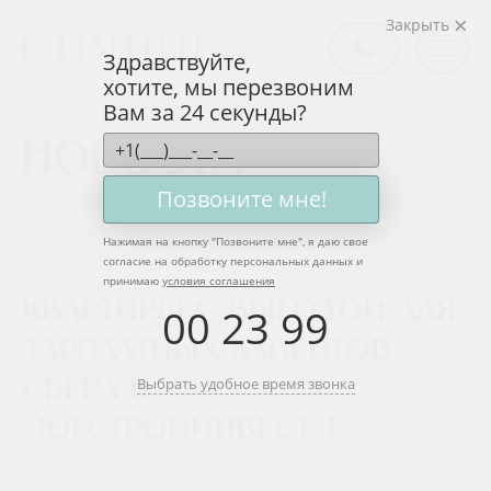
Закрыть
Здравствуйте,
хотите, мы перезвоним
Вам за 24 секунды?
Новости
Позвоните мне!
Нажимая на кнопку "
Позвоните мне
", я даю свое
28 марта 2024
согласие на обработку персональных данных и
принимаю
условия соглашения
Квартиры с выгодой для
00
:
23
:
99
зарплатных клиентов
Выбрать удобное время звонка
Сбера в
«ЮгСтройИнвест»!