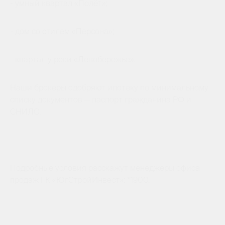
- умный квартал «Полёт»;
- дом со стилем «Персона»;
- квартал у реки «Левобережье».
Наши брокеры одобряют ипотеку по минимальному
списку документов — паспорт гражданина РФ и
СНИЛС.
Подробные условия расскажут менеджеры офиса
продаж ГК «ЮгСтройИнвест»: *1900.