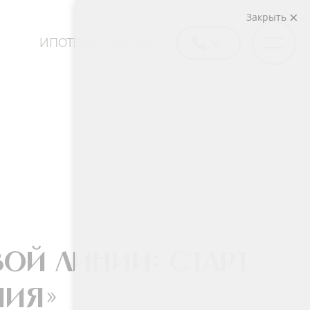
Закрыть
ИПОТЕКА
АКЦИИ
вой линии: старт
ния»