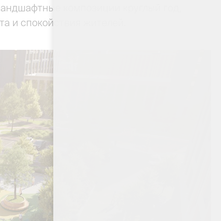
 ландшафтные композиции круглый год,
а и спокойствия жителей.