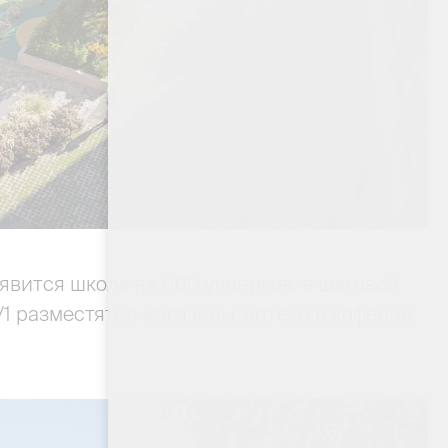
явится школа на 900 учеников, в шаговой
/1 разместятся магазины, аптеки и кофейни