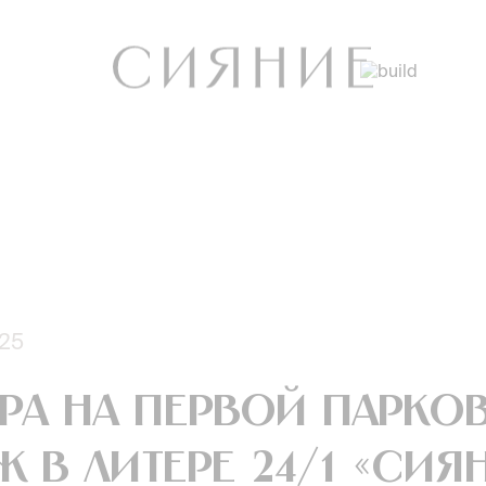
025
ра на первой парко
 в литере 24/1 «Сия