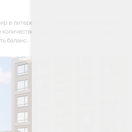
ир в литере 24/1 — самом приватном доме
е количество квартир создают атмосферу
ть баланс.