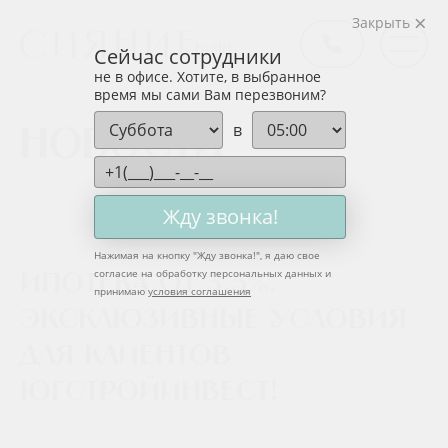
Закрыть
Сейчас сотрудники
не в офисе. Хотите, в выбранное
время мы сами Вам перезвоним?
в
Новости
Жду звонка!
12 июля 2024
Нажимая на кнопку "
Жду звонка!
", я даю свое
согласие на обработку персональных данных и
Ипотека от 3,5%.
принимаю
условия соглашения
Эксклюзивные условия
для клиентов
ЮгСтройИнвест!