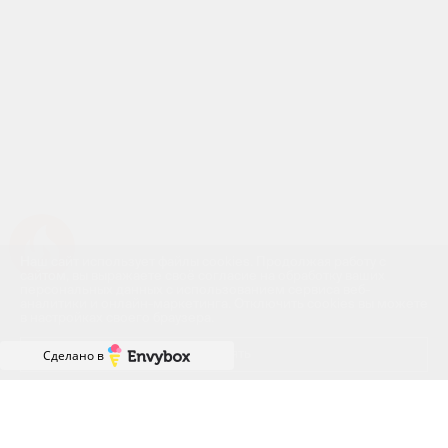
Успейте купить коммерческое помещение
Наш сайт использует файлы cookies. Продолжая работу с
сайтом, вы выражаете своё согласие на обработку ваших
персональных данных с использованием сервиса веб-
аналитики и онлайн-маркетинга. Отключить cookies вы можете
в настройках своего браузера.
Принять
Сделано в