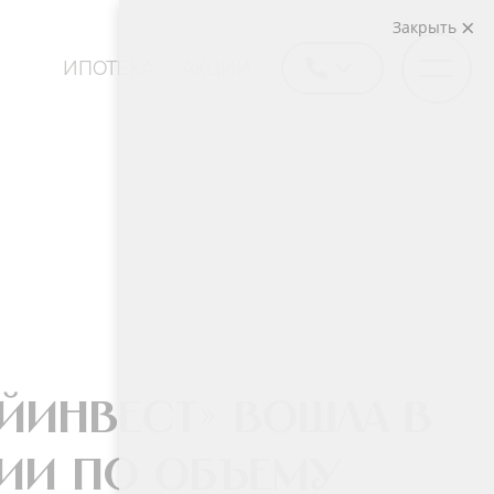
Закрыть
ИПОТЕКА
АКЦИИ
йИнвест» вошла в
ии по объему