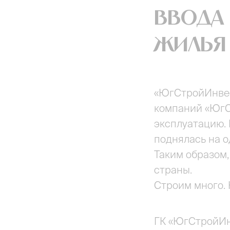
ввода 
жилья
«ЮгСтройИнвес
компаний «ЮгС
эксплуатацию. 
поднялась на о
Таким образом
страны.
Строим много. 
ГК «ЮгСтройИн