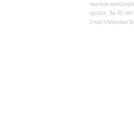
жилые микрорай
краях. За 16 ле
счастливыми бо