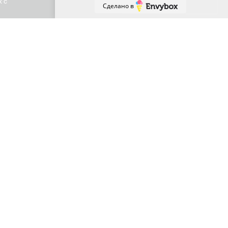
х с
Принять
Сделано в
+7 (863) 307-81-59
Ростов-на-Дону, Владимира Жоги 6
sales61@usimail.ru
МЫ В СОЦ.СЕТЯХ: