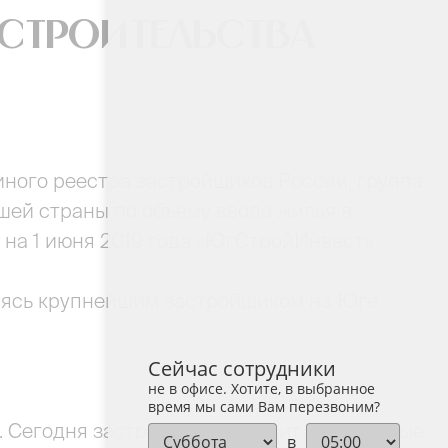
строительства
ного реестра застройщиков России, группа
ей страны по объему ввода жилья в
а на 1 июня 2019 года «ЮгСтройИнвест»
ляясь крупнейшим застройщиком на Юге
Сейчас сотрудники
не в офисе. Хотите, в выбранное
время мы сами Вам перезвоним?
. Сегодня застройщик возводит комфортные
в