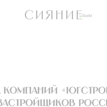
а компаний «ЮгСтро
 застройщиков Росс