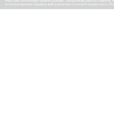
Наш сайт использует файлы cookies. Продолжая работу с сайтом, 
использованием сервиса веб-аналитики и онлайн-маркетинга. Отк
ГРАФИК РАБОТЫ ОФИСА
ПРОДАЖ
ПН-ПТ: с 8:00 до 18:00
СБ: с 9:00 до 18:00
ВС: с 10:00 до 18:00