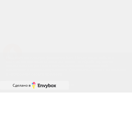
Успейте купить коммерческое помещение
Наш сайт использует файлы cookies. Продолжая работу с
сайтом, вы выражаете своё согласие на обработку ваших
персональных данных с использованием сервиса веб-
аналитики и онлайн-маркетинга. Отключить cookies вы можете
в настройках своего браузера.
Принять
Сделано в
ГРАФИК РАБОТЫ ОФИСА
ПРОДАЖ