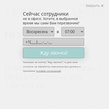
Закрыть
Сейчас сотрудники
не в офисе. Хотите, в выбранное
время мы сами Вам перезвоним?
в
Новости
Жду звонка!
10 августа 2022
Нажимая на кнопку "
Жду звонка!
", я даю свое
согласие на обработку персональных данных и
График работы в связи с
принимаю
условия соглашения
празднованием Дня
строителя
Друзья, 14 августа в нашей стране отмечается День