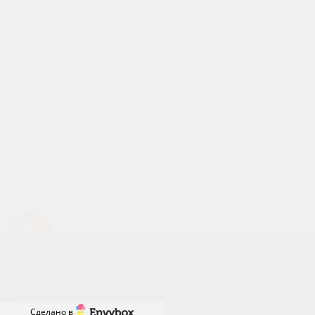
Успейте купить коммерческое помещение
Наш сайт использует файлы cookies. Продолжая работу с
сайтом, вы выражаете своё согласие на обработку ваших
персональных данных с использованием сервиса веб-
аналитики и онлайн-маркетинга. Отключить cookies вы можете
в настройках своего браузера.
Принять
Сделано в