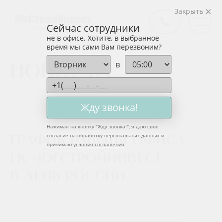
Закрыть
Сейчас сотрудники
не в офисе. Хотите, в выбранное
время мы сами Вам перезвоним?
в
Новости
Жду звонка!
11 июня 2024
Нажимая на кнопку "
Жду звонка!
", я даю свое
согласие на обработку персональных данных и
График работы офиса
принимаю
условия соглашения
ГК «ЮгСтройИнвест»
в День России