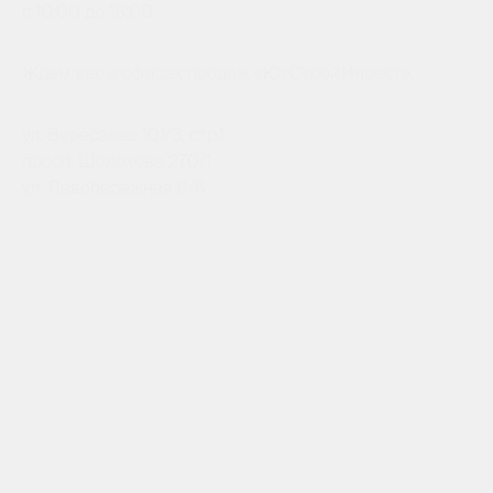
с 10:00 до 18:00
Ждем вас в офисах продаж «ЮгСтройИнвест»:
ул. Вересаева 101/3, стр.1
просп. Шолохова 270/1
ул. Левобережная 6/6