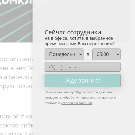
Сейчас сотрудники
не в офисе. Хотите, в выбранное
время мы сами Вам перезвоним?
в
астройщиков России по количеству
ет в нем 2-е место. В июле компания
а и сервисы Домклик. Таким образом,
Жду звонка!
орую позицию в рейтинге, подтверждая
Нажимая на кнопку "
Жду звонка!
", я даю свое
согласие на обработку персональных данных и
принимаю
условия соглашения
тивной бизнес-стратегии, выстроенной
ектов, гибкая стратегия, понимание рынка
рживать лидерские позиции.