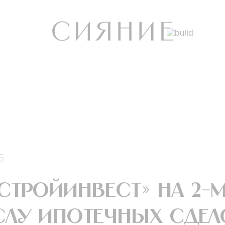
5
СтройИнвест» на 2-
слу ипотечных сдел