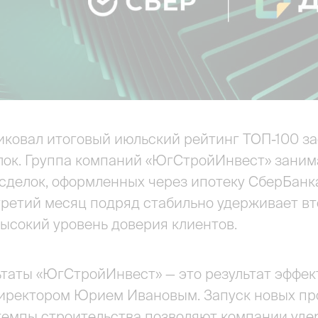
иковал итоговый июльский рейтинг ТОП-100 з
ок. Группа компаний «ЮгСтройИнвест» занима
сделок, оформленных через ипотеку СберБанк
третий месяц подряд стабильно удерживает вт
высокий уровень доверия клиентов.
ьтаты «ЮгСтройИнвест» — это результат эффек
иректором Юрием Ивановым. Запуск новых про
темпы строительства позволяют компании уде