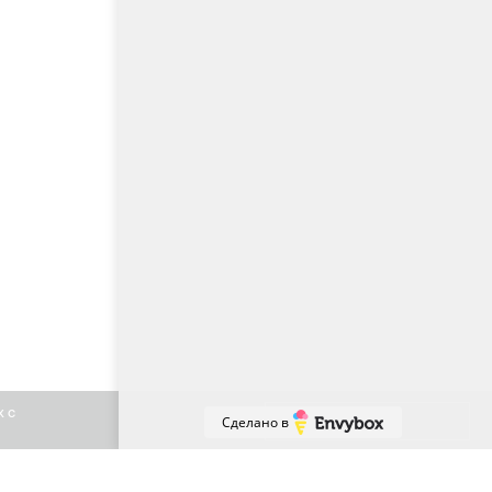
х с
Принять
Сделано в