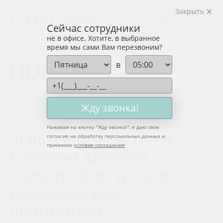
Закрыть
Сейчас сотрудники
не в офисе. Хотите, в выбранное
время мы сами Вам перезвоним?
в
Новости
Жду звонка!
02 июня 2025
Нажимая на кнопку "
Жду звонка!
", я даю свое
согласие на обработку персональных данных и
День защиты детей в
принимаю
условия соглашения
клубном квартале
«Архитектор» на Аллее
олимпийских
чемпионов