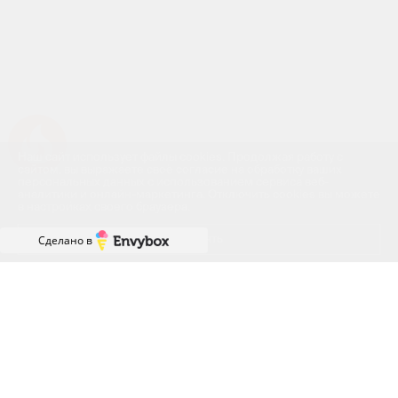
Успейте купить коммерческое помещение
Наш сайт использует файлы cookies. Продолжая работу с
сайтом, вы выражаете своё согласие на обработку ваших
персональных данных с использованием сервиса веб-
аналитики и онлайн-маркетинга. Отключить cookies вы можете
в настройках своего браузера.
Принять
Сделано в
ГРАФИК РАБОТЫ ОФИСА
ПРОДАЖ