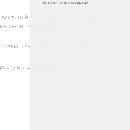
принимаю
условия соглашения
инвестиций с повышенной доходностью с
мальной точкой входа.
ностью и высокой ликвидностью.
овку в отделе продаж.