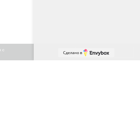
х с
Принять
Сделано в
+7 (863) 307-81-59
Ростов-на-Дону, Владимира Жоги 6