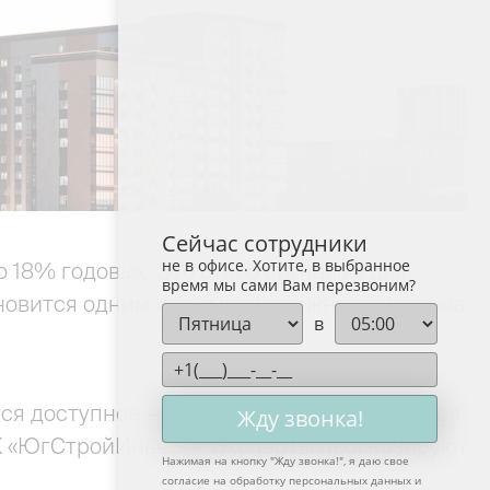
Сейчас сотрудники
не в офисе. Хотите, в выбранное
 18% годовых. Это стало сигналом для
время мы сами Вам перезвоним?
ановится одним из самых надежных способов
в
тся доступнее — вы можете воспользоваться
Жду звонка!
ГК «ЮгСтройИнвест». Эксперты прогнозируют
Нажимая на кнопку "
Жду звонка!
", я даю свое
согласие на обработку персональных данных и