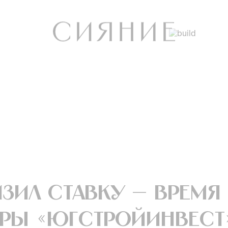
зил ставку — время
иры «ЮгСтройИнвес