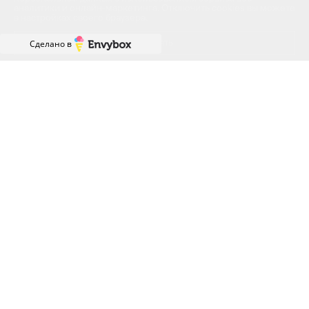
аналитики и онлайн-маркетинга. Отключить cookies вы можете
в настройках своего браузера.
Принять
Сделано в
ГРАФИК РАБОТЫ ОФИСА
ПРОДАЖ
ПН-ПТ: с 8:00 до 18:00
СБ: с 9:00 до 18:00
ВС: с 10:00 до 18:00