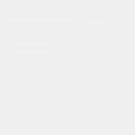
Подробные условия уточняйте у менеджеров ГК
«ЮгСтройИнвест» по адресам:
ул. Вересаева 101/3, стр.1
ул. Левобережная 6/6
просп. Шолохова 270/1
*1900
Звоните по номеру:
.