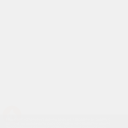
Успейте купить коммерческое помещение
Наш сайт использует файлы cookies. Продолжая работу с
сайтом, вы выражаете своё согласие на обработку ваших
персональных данных с использованием сервиса веб-