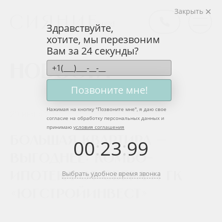
Закрыть
Здравствуйте,
хотите, мы перезвоним
Вам за 24 секунды?
Новости
Позвоните мне!
Нажимая на кнопку "
Позвоните мне
", я даю свое
20 июня 2025
согласие на обработку персональных данных и
принимаю
условия соглашения
Большая квартира —
00
:
23
:
99
выгоднее: комбо-
Выбрать удобное время звонка
ипотека от Сбера и ГК
«ЮгСтройИнвест»