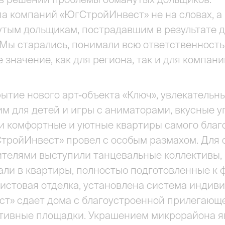
па компаний «ЮгСтройИнвест» не на словах, а 
утым дольщикам, пострадавшим в результате 
Мы старались, понимали всю ответственность 
 значение, как для региона, так и для компани
ытие нового арт-объекта «Ключ», увлекательны
им для детей и игры с аниматорами, вкусные уг
и комфортные и уютные квартиры самого благ
тройИнвест» провел с особым размахом. Для о
ителями выступили танцевальные коллективы, 
али в квартиры, полностью подготовленные к 
истовая отделка, установлена система индив
т» сдает дома с благоустроенной прилегающе
тивные площадки. Украшением микрорайона яв