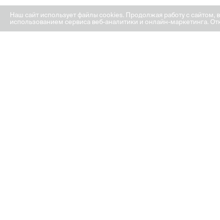
Наш сайт использует файлы cookies. Продолжая работу с сайтом, 
использованием сервиса веб-аналитики и онлайн-маркетинга. Отк
ГРАФИК РАБОТЫ ОФИСА
ПРОДАЖ
ПН-ПТ: с 8:00 до 18:00
СБ: с 9:00 до 18:00
ВС: с 10:00 до 18:00