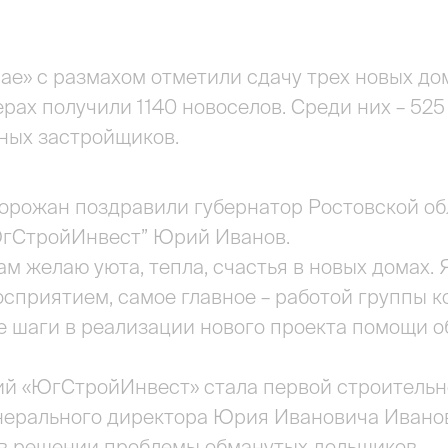
ае» с размахом отметили сдачу трех новых до
итерах получили 1140 новоселов. Среди них – 5
ных застройщиков.
орожан поздравили губернатор Ростовской об
ЮгСтройИнвест” Юрий Иванов.
ам желаю уюта, тепла, счастья в новых домах.
осприятием, самое главное – работой группы 
 шаги в реализации нового проекта помощи о
й «ЮгСтройИнвест» стала первой строительно
нерального директора Юрия Ивановича Иванов
 в решении проблемы обманутых дольщиков.