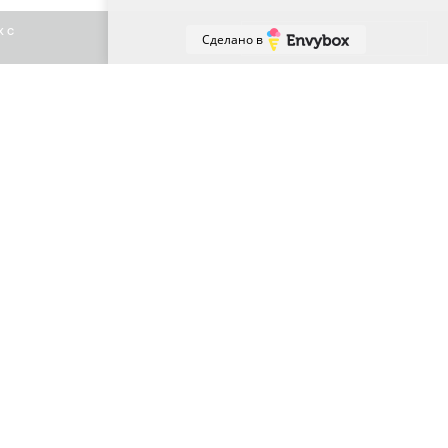
х с
Принять
Сделано в
+7 (863) 307-81-59
Ростов-на-Дону, Владимира Жоги 6
sales61@usimail.ru
МЫ В СОЦ.СЕТЯХ: