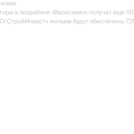
чками.
тиры в экорайоне «Вересаево» получат еще 19
«ЮгСтройИнвест» жильем будут обеспечены 72