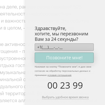
на деле, раньше срока передает 525
деятельности недобросовестных
и важность этого проекта. Это событие
и в целом, - добавил Ю.И. Иванов.
Здравствуйте,
хотите, мы перезвоним
Вам за 24 секунды?
е активности для новоселов, мастер-
ощения – праздник для тех, кто только
Позвоните мне!
оустроенного микрорайона Ростова, уже по
тдыха гостей была организована лаундж-
Нажимая на кнопку "
Позвоните мне
", я даю свое
согласие на обработку персональных данных и
музыкальная группа “СоюZ”, аккордеонист.
принимаю
условия соглашения
финальной стадии ремонта. Выполнена
00
:
23
:
99
идуального отопления. Традиционно
й территорией. Во дворах установлены
Выбрать удобное время звонка
ляется аллея с фонтаном, арт-объектами и