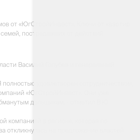
мов от «ЮгСтройИнвест». Ключи от квартир
25 семей, пострадавших от действий
ласти Василий Голубев и генеральный
 Я полностью удовлетворен сотрудничеством,
компаний «ЮгСтройИнвест». Они уже
бманутым дольщикам, - отметил В.Ю.
й компанией в регионе, которая по
а откликнулась на предложение властей