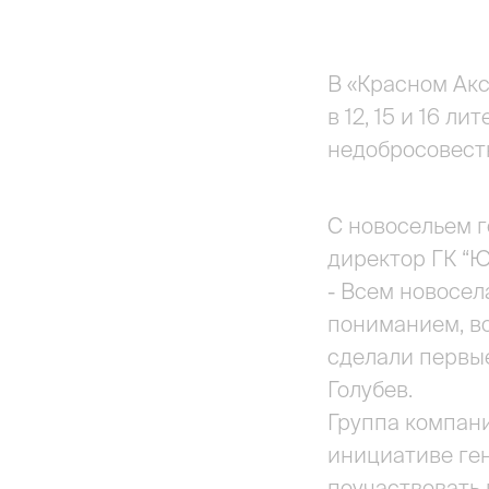
В «Красном Акс
в 12, 15 и 16 л
недобросовест
С новосельем г
директор ГК “
- Всем новосел
пониманием, в
сделали первые
Голубев.
Группа компани
инициативе ге
поучаствовать