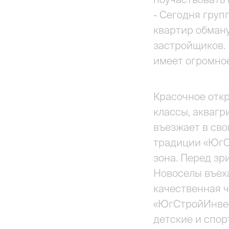
- Сегодня груп
квартир обман
застройщиков. 
имеет огромное
Красочное откр
классы, аквагр
въезжает в сво
традиции «ЮгС
зона. Перед зр
Новоселы въех
качественная ч
«ЮгСтройИнвес
детские и спор