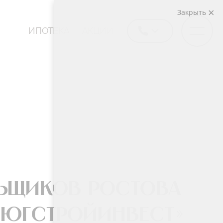
Закрыть
ИПОТЕКА
АКЦИИ
ьщиков Ростова
«ЮгСтройИнвест»