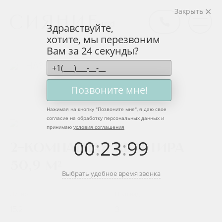
Закрыть
Здравствуйте,
хотите, мы перезвоним
Вам за 24 секунды?
НАЗАД
Позвоните мне!
Нажимая на кнопку "
Позвоните мне
", я даю свое
согласие на обработку персональных данных и
принимаю
условия соглашения
00
:
23
:
99
2-комнатная квартира
50,9 м²
Выбрать удобное время звонка
Литер
Подъезд
15.2
3