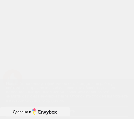
Успейте купить коммерческое помещение
Наш сайт использует файлы cookies. Продолжая работу с
сайтом, вы выражаете своё согласие на обработку ваших
персональных данных с использованием сервиса веб-
аналитики и онлайн-маркетинга. Отключить cookies вы можете
в настройках своего браузера.
Принять
Сделано в