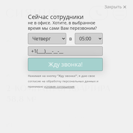
Закрыть
Сейчас сотрудники
не в офисе. Хотите, в выбранное
время мы сами Вам перезвоним?
в
НАЗАД
Жду звонка!
Нажимая на кнопку "
Жду звонка!
", я даю свое
согласие на обработку персональных данных и
принимаю
условия соглашения
2-комнатная квартира
58,8 м²
Литер
Подъезд
15.1
1