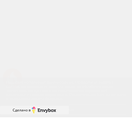
Успейте купить коммерческое помещение
Наш сайт использует файлы cookies. Продолжая работу с
сайтом, вы выражаете своё согласие на обработку ваших
персональных данных с использованием сервиса веб-
аналитики и онлайн-маркетинга. Отключить cookies вы можете
в настройках своего браузера.
Принять
Сделано в