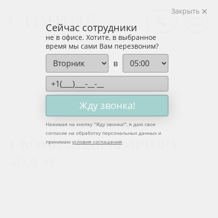
Закрыть
Сейчас сотрудники
не в офисе. Хотите, в выбранное
время мы сами Вам перезвоним?
в
НАЗАД
Жду звонка!
Нажимая на кнопку "
Жду звонка!
", я даю свое
согласие на обработку персональных данных и
принимаю
условия соглашения
1-комнатная квартира
40,8 м²
Литер
Подъезд
15.1
2