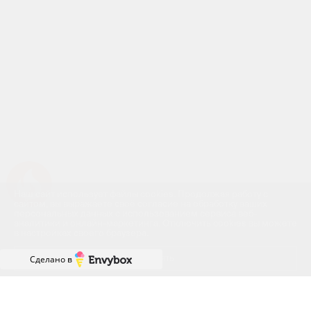
Успейте купить коммерческое помещение
Наш сайт использует файлы cookies. Продолжая работу с
сайтом, вы выражаете своё согласие на обработку ваших
персональных данных с использованием сервиса веб-
аналитики и онлайн-маркетинга. Отключить cookies вы можете
в настройках своего браузера.
Принять
Сделано в