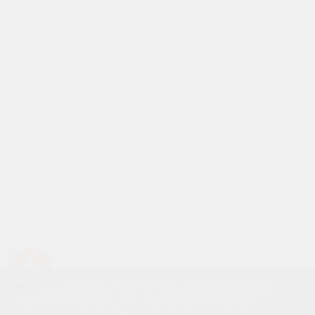
Успейте купить коммерческое помещение
Наш сайт использует файлы cookies. Продолжая работу с
сайтом, вы выражаете своё согласие на обработку ваших
персональных данных с использованием сервиса веб-
аналитики и онлайн-маркетинга. Отключить cookies вы можете