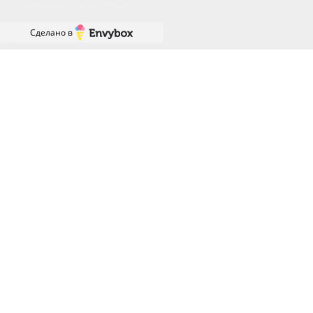
в настройках своего браузера.
Принять
Сделано в
Отслеживать акции?
Получить доступ к специальным предложениям
раньше других
ПОЧТА