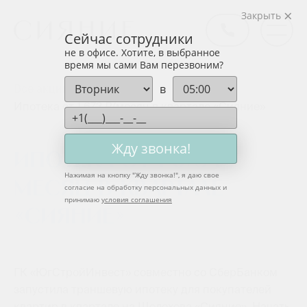
Закрыть
Сейчас сотрудники
не в офисе. Хотите, в выбранное
время мы сами Вам перезвоним?
в
Все акции
Ипотека от 1 673 ₽/месяц в квартале «Сияние»
Жду звонка!
Ипотека от 1 673 ₽/
Нажимая на кнопку "
Жду звонка!
", я даю свое
месяц в квартале
согласие на обработку персональных данных и
принимаю
условия соглашения
«Сияние»
ГК «ЮгСтройИнвест» совместно со СберБанком
запустила траншевую ипотеку для покупателей
квартир в квартале на Шолохова «Сияние». Начать