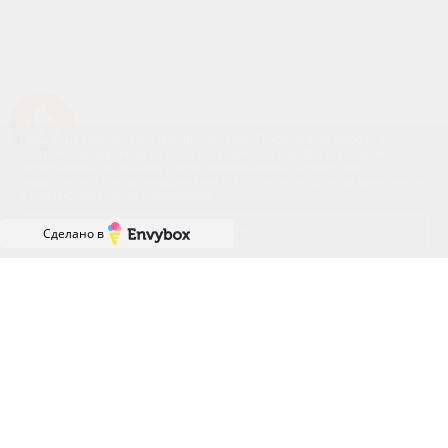
Успейте купить коммерческое помещение
Наш сайт использует файлы cookies. Продолжая работу с
сайтом, вы выражаете своё согласие на обработку ваших
персональных данных с использованием сервиса веб-
аналитики и онлайн-маркетинга. Отключить cookies вы можете
в настройках своего браузера.
Принять
Сделано в
Отслеживать акции?