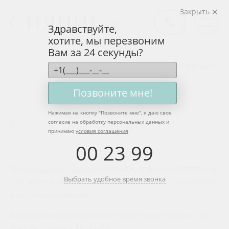
Закрыть
Здравствуйте,
хотите, мы перезвоним
Вам за 24 секунды?
Все акции
Модернизация - продажа вторички!
Позвоните мне!
Модернизация -
Нажимая на кнопку "
Позвоните мне
", я даю свое
согласие на обработку персональных данных и
продажа вторички!
принимаю
условия соглашения
00
:
23
:
99
Тесные дворы, шумные соседи, треснутая плитка в
Выбрать удобное время звонка
подъезде и вечная нехватка парковки — понимаем,
как это раздражает.
А ведь можно жить иначе: просторные дворы без
машин, тишина за окном